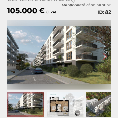
Menționează când ne suni:
105.000
€
ID: 82
(+TVA)