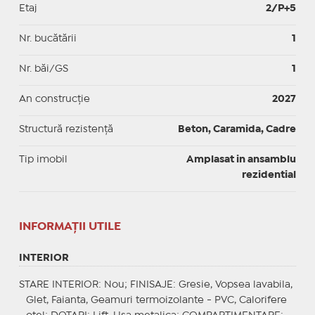
Etaj
2/P+5
Nr. bucătării
1
Nr. băi/GS
1
An construcție
2027
Structură rezistență
Beton, Caramida, Cadre
Tip imobil
Amplasat in ansamblu
rezidential
INFORMAŢII UTILE
INTERIOR
STARE INTERIOR
: Nou;
FINISAJE
: Gresie, Vopsea lavabila,
Glet, Faianta, Geamuri termoizolante - PVC, Calorifere