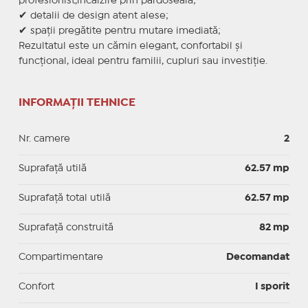
profesionist,incalzire prin pardoseala;
✔ detalii de design atent alese;
✔ spații pregătite pentru mutare imediată;
Rezultatul este un cămin elegant, confortabil și
funcțional, ideal pentru familii, cupluri sau investiție.
INFORMAȚII TEHNICE
Nr. camere
2
Suprafaţă utilă
62.57 mp
Suprafaţă total utilă
62.57 mp
Suprafaţă construită
82 mp
Compartimentare
Decomandat
Confort
I sporit