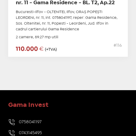
nr. 11 - Gama Residence - BL. T2, Ap.22
Bucuresti-Ilfov - OLTENITEI, Ilfov, ORAŞ POPEŞTI
LEORDENI, nr. 11, int. 0758041197, reper: Gama Residence,
Sos. Oltenitei, nr. 11, Popesti - Leordeni, Jud. Ilfov in
cadrul cartierului Gama Residence
2 camere, 69.27 mp utili
#116
110.000
€
(+TVA)
Gama Invest
0758041197
0743145495