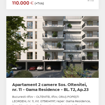
#118
110.000
€
(+TVA)
Apartament 2 camere Sos. Oltenitei,
nr. 11 - Gama Residence - BL. T2, Ap.23
Bucuresti-Ilfov - OLTENITEI, Ilfov, ORAŞ POPEŞTI
LEORDENI, nr. 11, int. 0758041197, reper: Gama Residence,