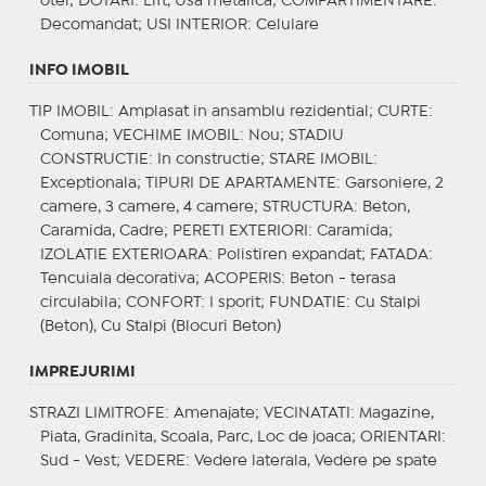
otel;
DOTARI
: Lift, Usa metalica;
COMPARTIMENTARE
:
Decomandat;
USI INTERIOR
: Celulare
INFO IMOBIL
TIP IMOBIL
: Amplasat in ansamblu rezidential;
CURTE
:
Comuna;
VECHIME IMOBIL
: Nou;
STADIU
CONSTRUCTIE
: In constructie;
STARE IMOBIL
:
Exceptionala;
TIPURI DE APARTAMENTE
: Garsoniere, 2
camere, 3 camere, 4 camere;
STRUCTURA
: Beton,
Caramida, Cadre;
PERETI EXTERIORI
: Caramida;
IZOLATIE EXTERIOARA
: Polistiren expandat;
FATADA
:
Tencuiala decorativa;
ACOPERIS
: Beton - terasa
circulabila;
CONFORT
: I sporit;
FUNDATIE
: Cu Stalpi
(Beton), Cu Stalpi (Blocuri Beton)
IMPREJURIMI
STRAZI LIMITROFE
: Amenajate;
VECINATATI
: Magazine,
Piata, Gradinita, Scoala, Parc, Loc de joaca;
ORIENTARI
:
Sud - Vest;
VEDERE
: Vedere laterala, Vedere pe spate