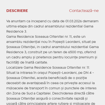
DESCRIERE
Contactează-ne
Va anuntam ca incepand cu data de 01.03.2026 demaram
ultima etapa din cadrul ansamblului rezidential Gama
Residence 3.
Gama Residence Soseaua Oltenitei nr. 11, este un
ansamblu rezidențial nou în Popești Leordeni, situat pe
Șoseaua Olteniței, in cadrul anamblului rezidential Gama
Residence 3, construit pe un teren de 6500 mp, oferind
un cadru amplu și prietenos pentru locuințe premium și
facilități de înaltă calitate.
Localizare Gama Residence Soseaua Oltenitei nr. 11:
Situat la intrarea în orașul Popești-Leordeni, pe DN 4 -
Șoseaua Oltenitei, acesta beneficiază de o poziție
deosebit de avantajoasă în ceea ce privește accesul la
mijloacele de transport în comun și punctele de interes
din Zona de Sud a Capitalei. Deschiderea directă către
Șoseaua Olteniței asigură o conectivitate rapidă și
ușoară către principalele artere rutiere și mijloacele de